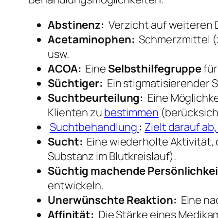
Abstinenz:
Verzicht auf weiteren
Acetaminophen:
Schmerzmittel (
usw.
ACOA:
Eine
Selbsthilfegruppe
für
Süchtiger:
Ein stigmatisierender S
Suchtbeurteilung:
Eine Möglichke
Klienten zu
bestimmen
(berücksicht
Suchtbehandlung
:
Zielt darauf ab
Sucht:
Eine wiederholte Aktivität, 
Substanz im Blutkreislauf).
Süchtig machende Persönlichkei
entwickeln.
Unerwünschte Reaktion:
Eine nac
Affinität:
Die Stärke eines Medikam