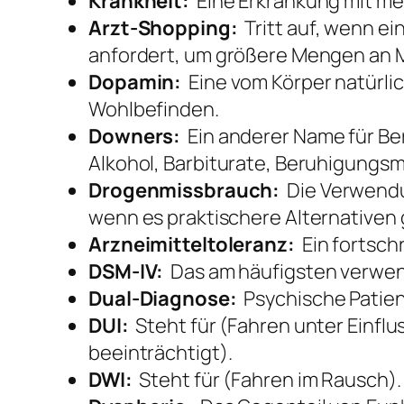
Krankheit:
Eine Erkrankung mit me
Arzt-Shopping:
Tritt auf, wenn e
anfordert, um größere Mengen an 
Dopamin:
Eine vom Körper natürlic
Wohlbefinden.
Downers:
Ein anderer Name für Be
Alkohol, Barbiturate, Beruhigungsmi
Drogenmissbrauch:
Die Verwendun
wenn es praktischere Alternativen 
Arzneimitteltoleranz:
Ein fortsch
DSM-IV:
Das am häufigsten verwen
Dual-Diagnose:
Psychische Patien
DUI:
Steht für (Fahren unter Einflu
beeinträchtigt).
DWI:
Steht für (Fahren im Rausch).