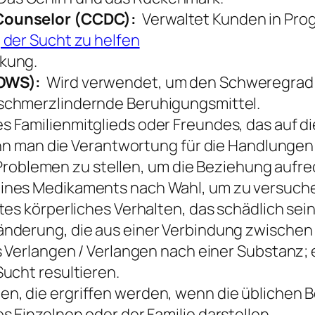
Counselor (CCDC):
Verwaltet Kunden in Pr
 der Sucht zu helfen
kung.
COWS):
Wird verwendet, um den Schweregrad 
schmerzlindernde Beruhigungsmittel.
s Familienmitglieds oder Freundes, das auf 
wenn man die Verantwortung für die Handlunge
en Problemen zu stellen, um die Beziehung aufr
nes Medikaments nach Wahl, um zu versuchen,
tes körperliches Verhalten, das schädlich sei
nderung, die aus einer Verbindung zwischen E
s Verlangen / Verlangen nach einer Substanz
ucht resultieren.
, die ergriffen werden, wenn die üblichen 
 Einzelnen oder der Familie darstellen.