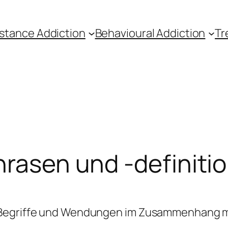
stance Addiction
Behavioural Addiction
Tr
hrasen und -definiti
 Begriffe und Wendungen im Zusammenhang m