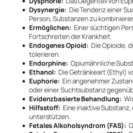
Dysphorie:
Das Gegenteil von Euph
Dysynergie:
Die Tendenz einer Suc
Person, Substanzen zu kombiniere
Ermöglichen:
Einer süchtigen Perso
Fortschreiten der Krankheit.
Endogenes Opioid:
Die Opioide, d
tolerieren.
Endorphine:
Opiumähnliche Substa
Ethanol:
Die Getränkeart (Ethyl) v
Euphorie:
Ein angenehmer Zustand 
oder einer Suchtsubstanz gegenüb
Evidenzbasierte Behandlung:
Wis
Hilfsstoff:
Eine inaktive Substanz, 
unterstützen.
Fetales Alkoholsyndrom (FAS):
Ge