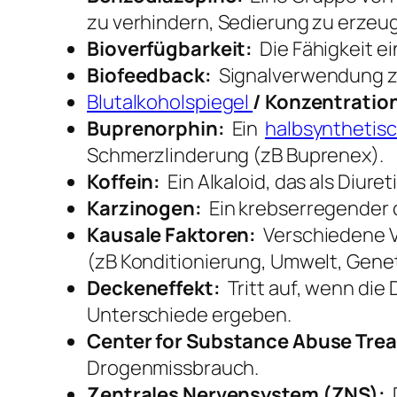
zu verhindern, Sedierung zu erzeu
Bioverfügbarkeit:
Die Fähigkeit ei
Biofeedback:
Signalverwendung zur
Blutalkoholspiegel
/ Konzentratio
Buprenorphin:
Ein
halbsynthetisc
Schmerzlinderung (zB Buprenex).
Koffein:
Ein Alkaloid, das als Diure
Karzinogen:
Ein krebserregender 
Kausale Faktoren:
Verschiedene V
(zB Konditionierung, Umwelt, Genet
Deckeneffekt:
Tritt auf, wenn die
Unterschiede ergeben.
Center for Substance Abuse Tre
Drogenmissbrauch.
Zentrales Nervensystem (ZNS):
D