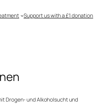
eatment
Support us with a £1 donation
onen
it Drogen- und Alkoholsucht und