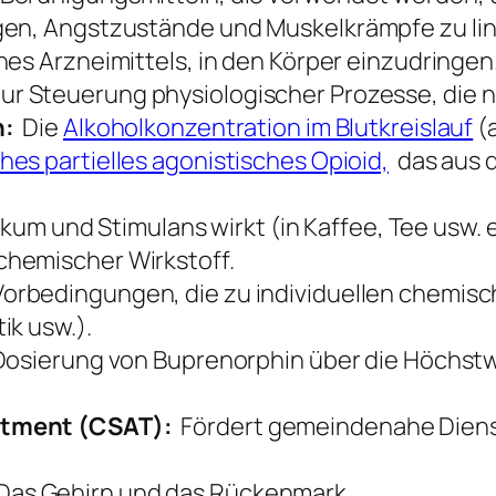
gen, Angstzustände und Muskelkrämpfe zu li
nes Arzneimittels, in den Körper einzudringen
 Steuerung physiologischer Prozesse, die no
n:
Die
Alkoholkonzentration im Blutkreislauf
(
hes partielles agonistisches Opioid,
das aus 
tikum und Stimulans wirkt (in Kaffee, Tee usw. 
chemischer Wirkstoff.
orbedingungen, die zu individuellen chemis
ik usw.).
 Dosierung von Buprenorphin über die Höchstw
atment (CSAT):
Fördert gemeindenahe Diens
as Gehirn und das Rückenmark.