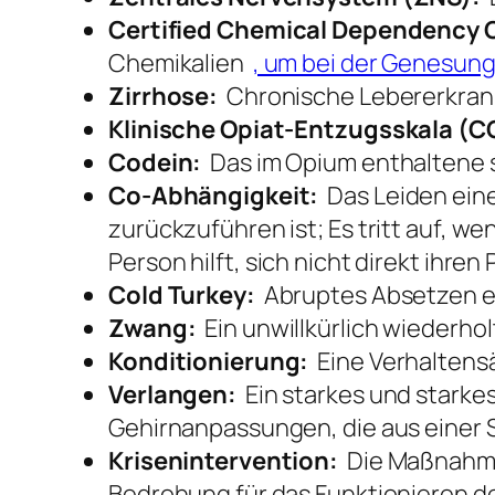
Certified Chemical Dependency 
Chemikalien
, um bei der Genesung
Zirrhose:
Chronische Lebererkran
Klinische Opiat-Entzugsskala (
Codein:
Das im Opium enthaltene 
Co-Abhängigkeit:
Das Leiden eine
zurückzuführen ist; Es tritt auf, 
Person hilft, sich nicht direkt ihr
Cold Turkey:
Abruptes Absetzen ei
Zwang:
Ein unwillkürlich wiederhol
Konditionierung:
Eine Verhaltensä
Verlangen:
Ein starkes und starke
Gehirnanpassungen, die aus einer S
Krisenintervention:
Die Maßnahmen
Bedrohung für das Funktionieren des