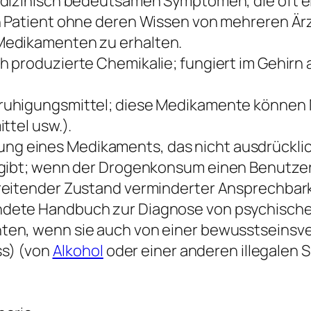
dizinisch bedeutsamen Symptomen, die oft e
in Patient ohne deren Wissen von mehreren Är
Medikamenten zu erhalten.
h produzierte Chemikalie; fungiert im Gehirn 
ruhigungsmittel; diese Medikamente können
ttel usw.).
g eines Medikaments, das nicht ausdrücklic
gibt; wenn der Drogenkonsum einen Benutzer 
reitender Zustand verminderter Ansprechbarke
dete Handbuch zur Diagnose von psychische
ten, wenn sie auch von einer bewusstseinsv
ss) (von
Alkohol
oder einer anderen illegalen S