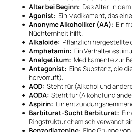
Alter bei Beginn:
Das Alter, in dem
Agonist:
Ein Medikament, das einen
Anonyme Alkoholiker (AA):
Ein fr
Nüchternheit hilft.
Alkaloide:
Pflanzlich hergestellte 
Amphetamin:
Ein Verhaltensstimul
Analgetikum:
Medikamente zur Be
Antagonist:
Eine Substanz, die di
hervorruft).
AOD:
Steht für (Alkohol und ander
AODA:
Steht für (Alkohol und and
Aspirin:
Ein entzündungshemmende
Barbiturat-Sucht
Barbiturat:
Eine
Ringstruktur chemisch verwandt si
Benzodiazepine:
Eine Gruppe von 