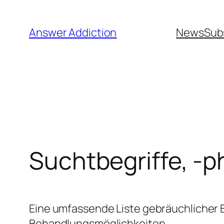
Zum
Inhalt
Answer Addiction
News
Sub
springen
Suchtbegriffe, -p
Eine umfassende Liste gebräuchlicher
Behandlungsmöglichkeiten.