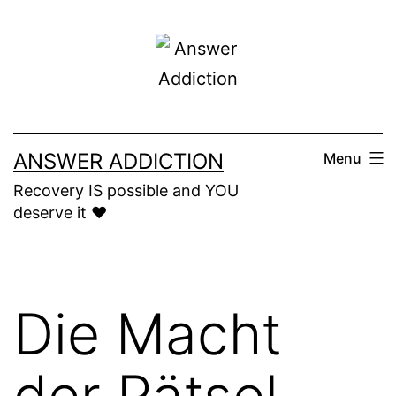
Skip
to
content
ANSWER ADDICTION
Menu
Recovery IS possible and YOU
deserve it ❤️
Die Macht
der Rätsel,